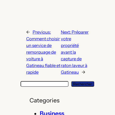
←
Previous:
Next:
Préparer
Comment choisir
votre
un service de
propriété
remorquage de
avant la
voiture à
capture de
Gatineau fiable et
raton laveur à
rapide
Gatineau
→
S
Rechercher
e
a
Categories
r
c
Business