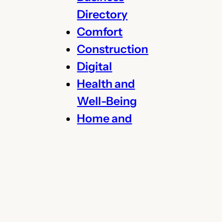
h
Directory
Comfort
Construction
Digital
Health and
Well-Being
Home and
Garden
Legal
Marketing
Renovation
Rental