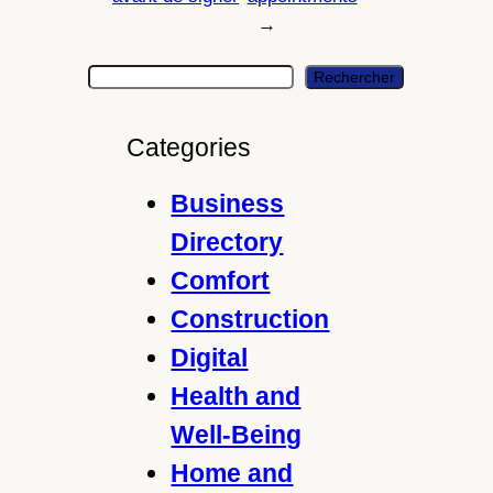
→
S
Rechercher
e
a
Categories
r
c
Business
h
Directory
Comfort
Construction
Digital
Health and
Well-Being
Home and