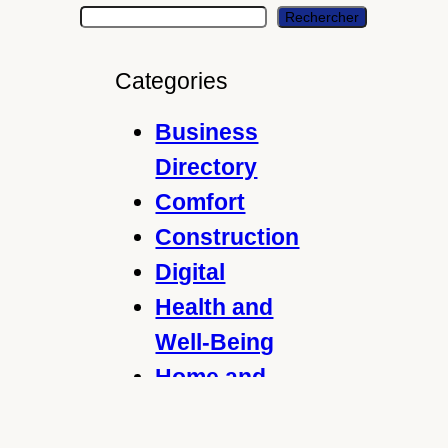
S
Rechercher
e
a
Categories
r
c
Business
h
Directory
Comfort
Construction
Digital
Health and
Well-Being
Home and
Garden
Legal