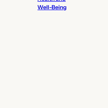
Well-Being
Home and
Garden
Legal
Marketing
Renovation
Rental
Restauration
Security
SEO