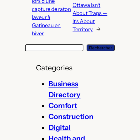
lors d’une
Ottawa Isn’t
capture de raton
About Traps —
laveur à
It’s About
Gatineau en
Territory
→
hiver
S
Rechercher
e
a
Categories
r
c
Business
h
Directory
Comfort
Construction
Digital
Health and