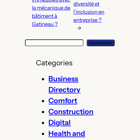
diversité et
la mécanique de
l’inclusion en
bâtiment à
entreprise ?
Gatineau ?
→
S
Rechercher
e
a
Categories
r
c
Business
h
Directory
Comfort
Construction
Digital
Health and