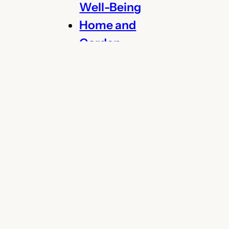
Well-Being
Home and
Garden
Legal
Marketing
Renovation
Rental
Restauration
Security
SEO