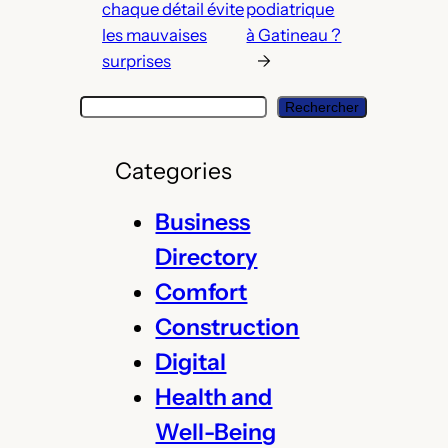
chaque détail évite
podiatrique
les mauvaises
à Gatineau ?
surprises
→
S
Rechercher
e
a
Categories
r
c
Business
h
Directory
Comfort
Construction
Digital
Health and
Well-Being