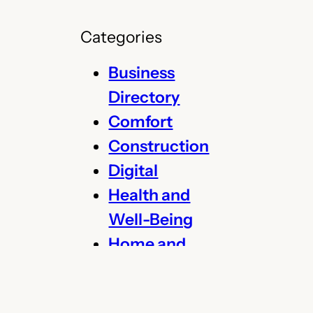
e
a
Categories
r
c
Business
h
Directory
Comfort
Construction
Digital
Health and
Well-Being
Home and
Garden
Legal