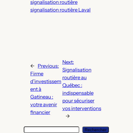
signalisation routière
signalisation routière Laval
Next:
←
Previous:
Signalisation
Firme
routière au
d’investissem
Québec :
ent à
indispensable
Gatineau :
pour sécuriser
votre avenir
vos interventions
financier
→
S
Rechercher