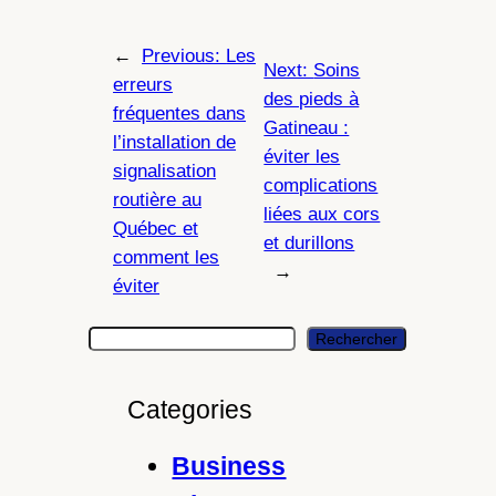
←
Previous:
Les
Next:
Soins
erreurs
des pieds à
fréquentes dans
Gatineau :
l’installation de
éviter les
signalisation
complications
routière au
liées aux cors
Québec et
et durillons
comment les
→
éviter
S
Rechercher
e
a
Categories
r
c
Business
h