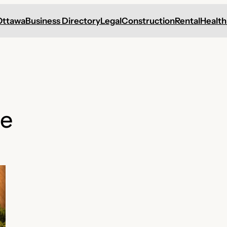
Ottawa
Business Directory
Legal
Construction
Rental
Health
ue