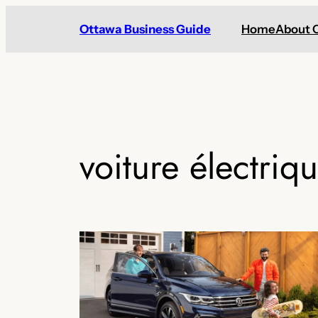
Skip
Ottawa Business Guide
Home
About 
to
content
voiture électriq