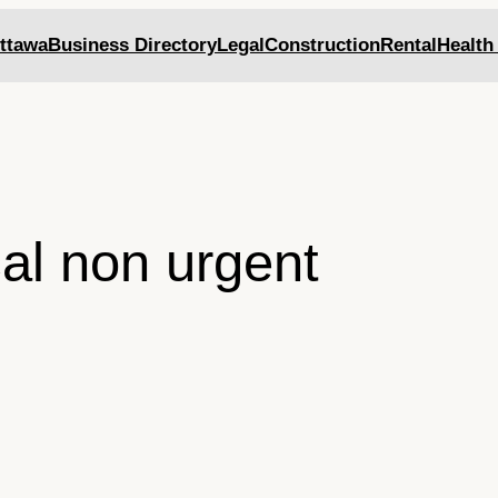
ttawa
Business Directory
Legal
Construction
Rental
Health
al non urgent