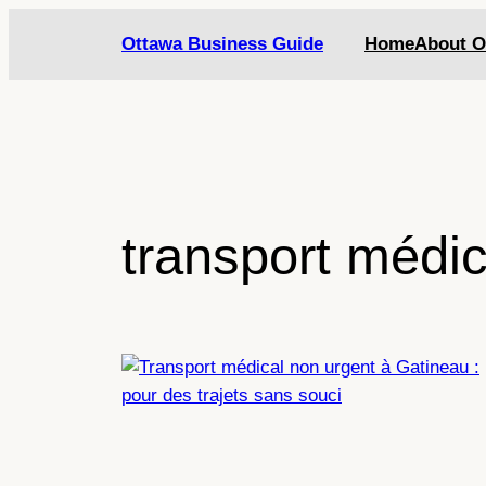
Skip
Ottawa Business Guide
Home
About O
to
content
transport médic