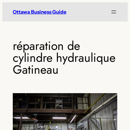
Skip
Ottawa Business Guide
to
content
réparation de
cylindre hydraulique
Gatineau