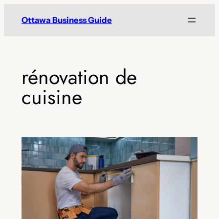
Skip
Ottawa Business Guide
to
content
rénovation de
cuisine