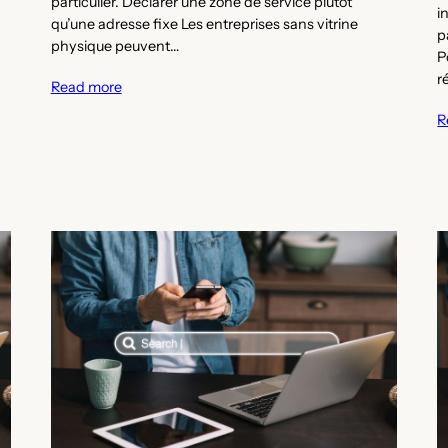
particulier. Déclarer une zone de service plutôt
i
qu’une adresse fixe Les entreprises sans vitrine
p
physique peuvent…
P
r
Read more
R