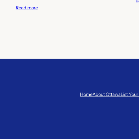
R
Read more
Home
About Ottawa
List Your