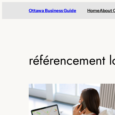
Skip
Ottawa Business Guide
Home
About 
to
content
référencement l