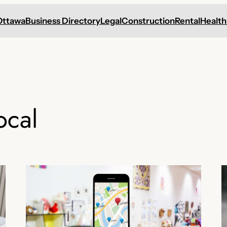
Ottawa
Business Directory
Legal
Construction
Rental
Health
ocal