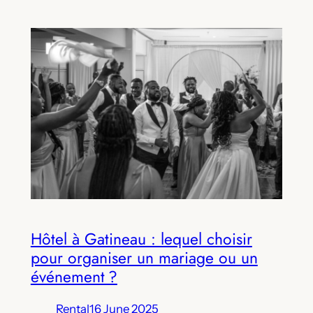
Hôtel à Gatineau : lequel choisir
pour organiser un mariage ou un
événement ?
Rental
16 June 2025