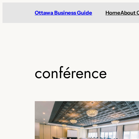
Skip
Ottawa Business Guide
Home
About 
to
content
conférence