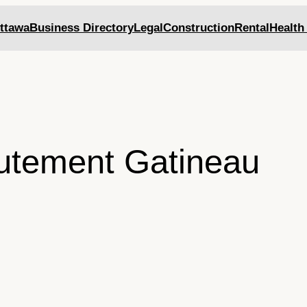
ttawa
Business Directory
Legal
Construction
Rental
Health
utement Gatineau