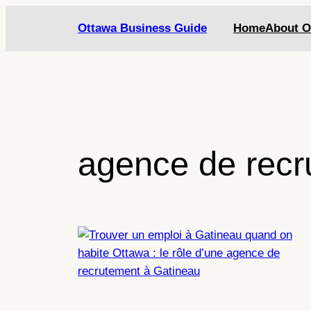
Skip
Ottawa Business Guide
Home
About O
to
content
agence de recr